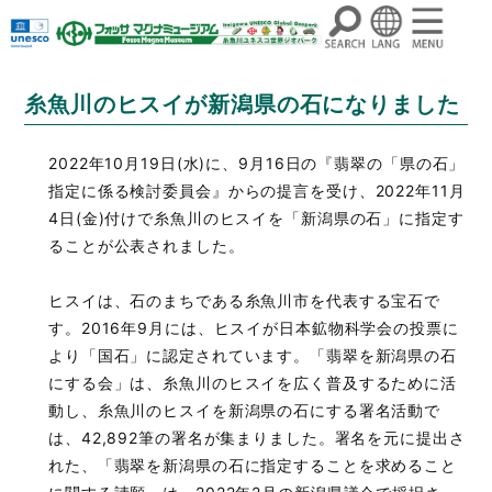
コ
糸魚川のヒスイが新潟県の石になりました
ン
テ
ン
2022年10月19日(水)に、9月16日の『翡翠の「県の石」
ツ
指定に係る検討委員会』からの提言を受け、2022年11月
へ
4日(金)付けで糸魚川のヒスイを「新潟県の石」に指定す
ス
ることが公表されました。
キ
ッ
ヒスイは、石のまちである糸魚川市を代表する宝石で
プ
す。2016年9月には、ヒスイが日本鉱物科学会の投票に
より「国石」に認定されています。「翡翠を新潟県の石
にする会」は、糸魚川のヒスイを広く普及するために活
動し、糸魚川のヒスイを新潟県の石にする署名活動で
は、42,892筆の署名が集まりました。署名を元に提出さ
れた、「翡翠を新潟県の石に指定することを求めること