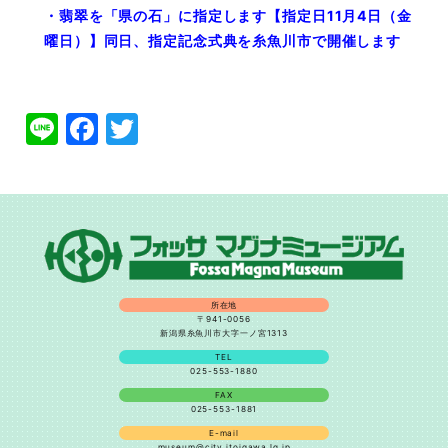
・翡翠を「県の石」に指定します【指定日11月4日（金
曜日）】同日、指定記念式典を糸魚川市で開催します
Line
Facebook
Twitter
所在地
〒941-0056
新潟県糸魚川市大字一ノ宮1313
TEL
025-553-1880
FAX
025-553-1881
E-mail
museum@city.itoigawa.lg.jp