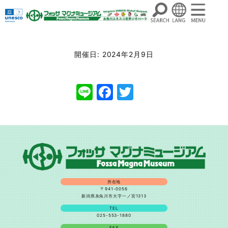
コ
ン
開催日: 2024年2月9日
テ
ン
Line
Facebook
Twitter
ツ
へ
ス
キ
ッ
プ
所在地
〒941-0056
新潟県糸魚川市大字一ノ宮1313
TEL
025-553-1880
FAX