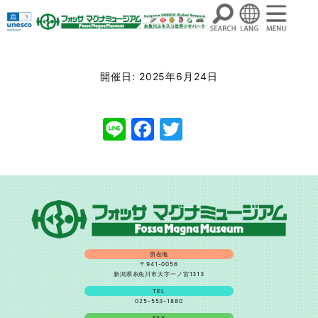
コ
ン
開催日: 2025年6月24日
テ
ン
Line
Facebook
Twitter
ツ
へ
ス
キ
ッ
プ
所在地
〒941-0056
新潟県糸魚川市大字一ノ宮1313
TEL
025-553-1880