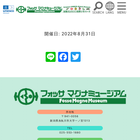
コ
ン
開催日: 2022年8月31日
テ
ン
Line
Facebook
Twitter
ツ
へ
ス
キ
ッ
プ
所在地
〒941-0056
新潟県糸魚川市大字一ノ宮1313
TEL
025-553-1880
FAX