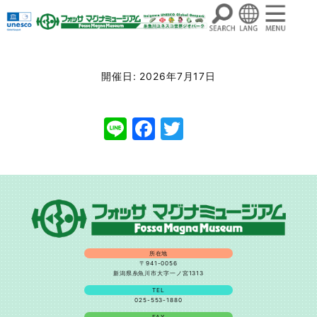
コ
ン
開催日: 2026年7月17日
テ
ン
Line
Facebook
Twitter
ツ
へ
ス
キ
ッ
プ
所在地
〒941-0056
新潟県糸魚川市大字一ノ宮1313
TEL
025-553-1880
FAX