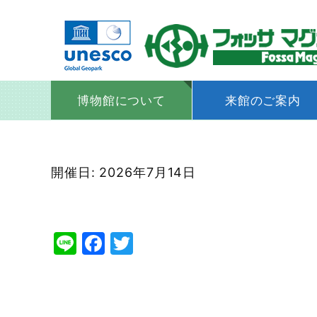
博物館について
来館のご案内
コ
ン
開催日: 2026年7月14日
テ
ン
ツ
Line
Facebook
Twitter
へ
ス
キ
ッ