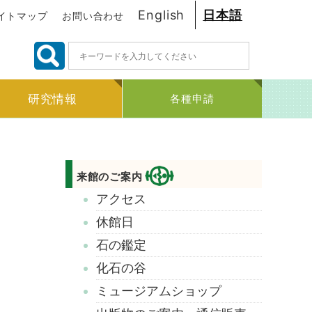
English
日本語
イトマップ
お問い合わせ
検
索:
研究情報
各種申請
来館のご案内
アクセス
休館日
石の鑑定
化石の谷
ミュージアムショップ