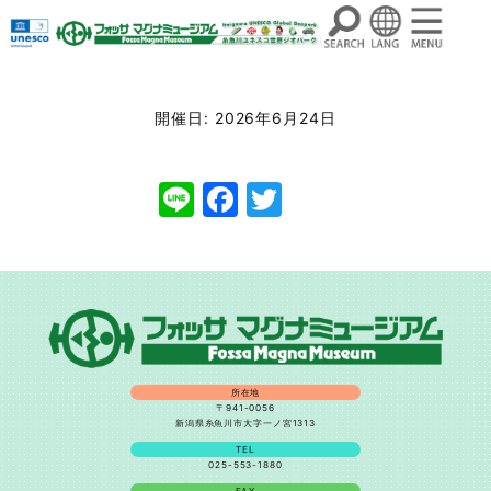
コ
ン
開催日: 2026年6月24日
テ
ン
Line
Facebook
Twitter
ツ
へ
ス
キ
ッ
プ
所在地
〒941-0056
新潟県糸魚川市大字一ノ宮1313
TEL
025-553-1880