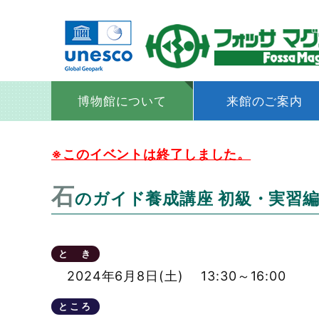
博物館について
来館のご案内
コ
ン
※このイベントは終了しました。
テ
石
のガイド養成講座 初級・実習編(2
ン
ツ
へ
と き
ス
2024年6月8日(土) 13:30～16:00
キ
ところ
ッ