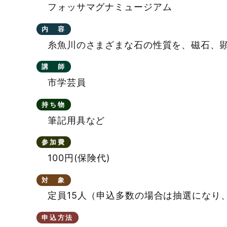
フォッサマグナミュージアム
プ
内 容
糸魚川のさまざまな石の性質を、磁石、
講 師
市学芸員
持ち物
筆記用具など
参加費
100円(保険代)
対 象
定員15人（申込多数の場合は抽選になり
申込方法