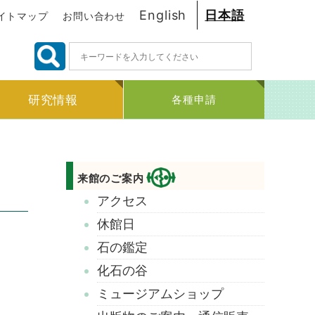
English
日本語
イトマップ
お問い合わせ
検
索:
研究情報
各種申請
来館のご案内
アクセス
休館日
石の鑑定
化石の谷
ミュージアムショップ