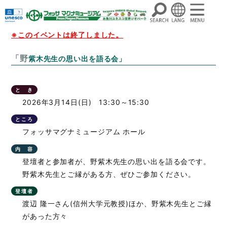
コ
※このイベントは終了しました。
ン
「野紫木先生の思い出を語る会」
テ
ン
ツ
と き
へ
2026年3月14日(日) 13:30～15:30
ス
ところ
キ
フォッサマグナミュージアム ホール
ッ
プ
内 容
登壇者と参加者が、野紫木先生の思い出を語る会です。
野紫木先生とご縁がある方、ぜひご参加ください。
登壇者
渡辺 隆一さん(信州大学元教授)ほか、野紫木先生とご縁
があった方々