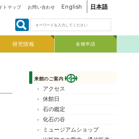
English
日本語
イトマップ
お問い合わせ
検
索:
研究情報
各種申請
来館のご案内
アクセス
休館日
石の鑑定
化石の谷
ミュージアムショップ