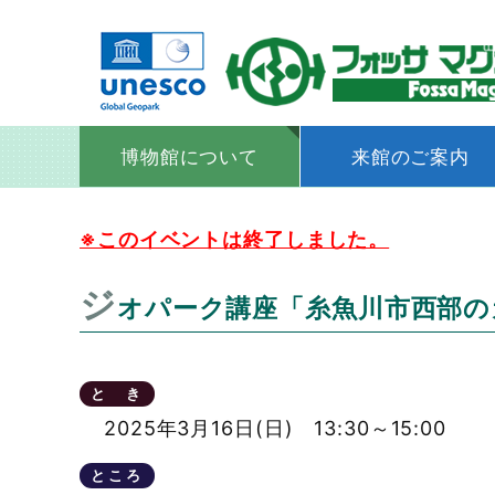
博物館について
来館のご案内
コ
ン
※このイベントは終了しました。
テ
ジ
オパーク講座「糸魚川市西部の
ン
ツ
へ
と き
ス
2025年3月16日(日) 13:30～15:00
キ
ところ
ッ