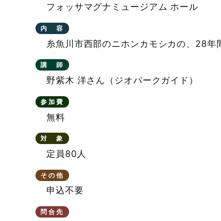
フォッサマグナミュージアム ホール
プ
内 容
糸魚川市西部のニホンカモシカの、28年
講 師
野紫木 洋さん（ジオパークガイド）
参加費
無料
対 象
定員80人
その他
申込不要
問合先